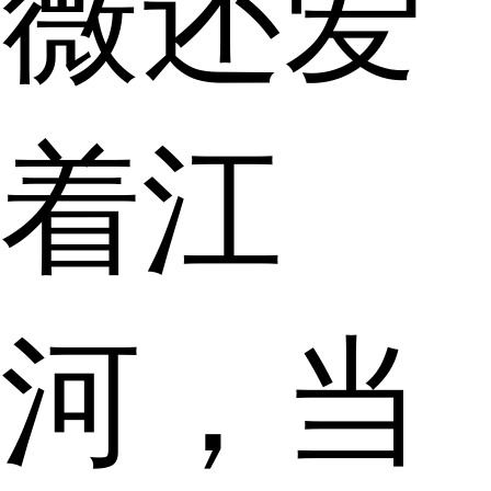
薇还爱
着江
河，当