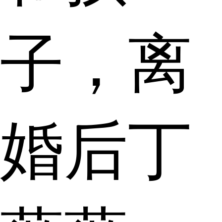
子，离
婚后丁