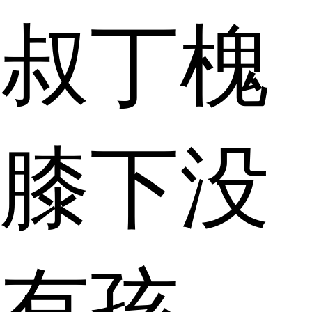
叔丁槐
膝下没
有孩