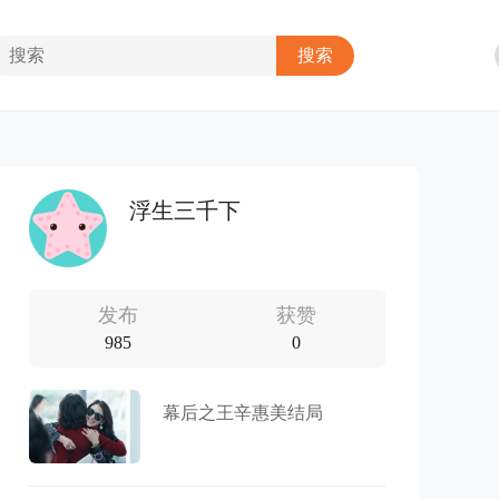
浮生三千下
发布
获赞
985
0
幕后之王辛惠美结局