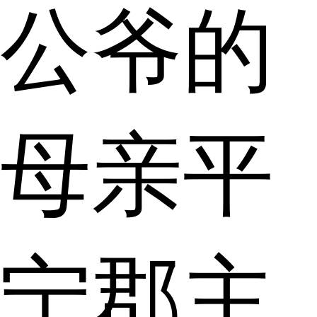
公爷的
母亲平
宁郡主