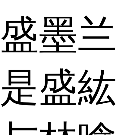
盛墨兰
是盛紘