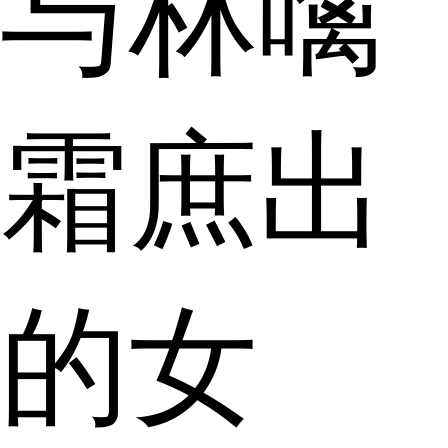
与林噙
霜庶出
的女