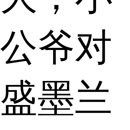
公爷对
盛墨兰