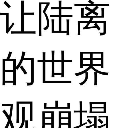
让陆离
的世界
观崩塌