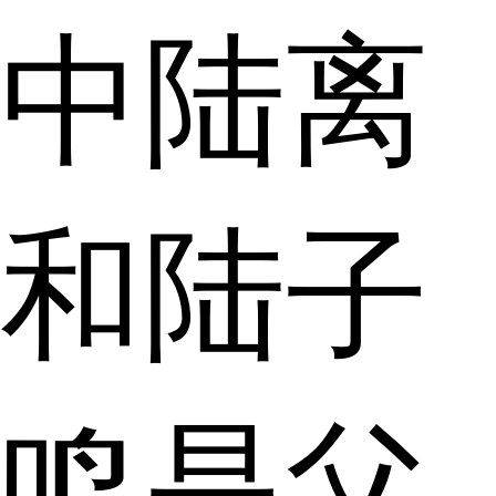
中陆离
和陆子
鸣是父