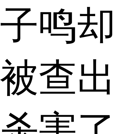
子鸣却
被查出
杀害了