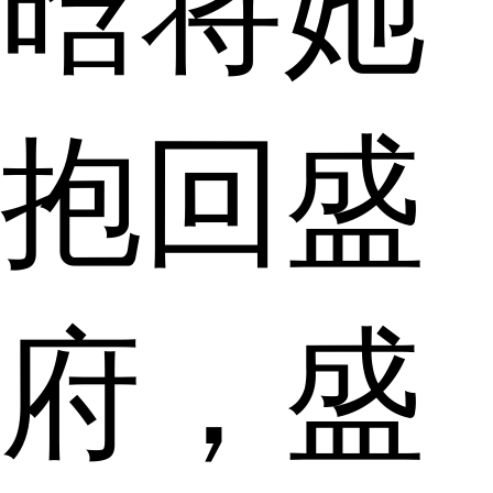
晗将她
抱回盛
府，盛