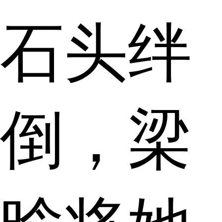
石头绊
倒，梁