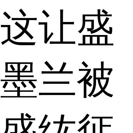
这让盛
墨兰被
盛纮惩