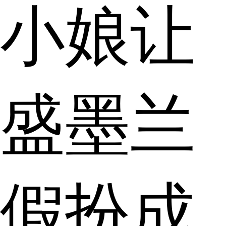
小娘让
盛墨兰
假扮成