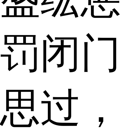
罚闭门
思过，