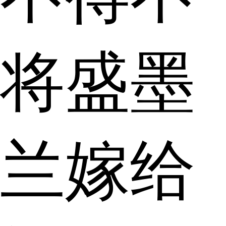
将盛墨
兰嫁给