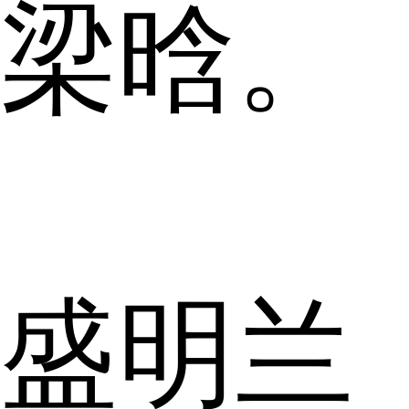
梁晗。
盛明兰