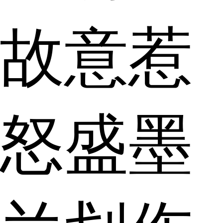
故意惹
怒盛墨