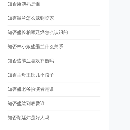
知否康姨妈是谁
知否墨兰怎么嫁到梁家
知否盛长柏顾廷烨怎么认识的
知否林小娘盛墨兰什么关系
知否盛墨兰喜欢齐衡吗
知否主母王氏几个孩子
知否盛老爷扮演者是谁
知否盛紘到底爱谁
知否顾廷炜是好人吗