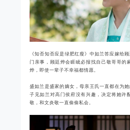
《知否知否应是绿肥红瘦》中如兰答应嫁给顾
门亲事，顾廷烨会睚眦必报找自己敬哥哥的
烨，即使一辈子不幸福都情愿。
盛如兰是盛家的嫡女，母亲王氏一直都在为她
子见如兰对高门侯府没有兴趣，决定将她许
敬，和文炎敬一直偷偷私会。