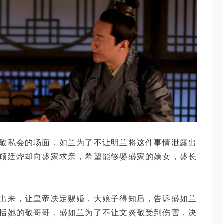
敬私会的场面，如兰为了不让明兰将这件事情泄露出
顾廷烨却向盛家求亲，希望能够娶盛家的嫡女，盛长
出来，让皇帝决定赐婚，大娘子得知后，告诉盛如兰
括她的敬哥哥，盛如兰为了不让文炎敬受到伤害，决