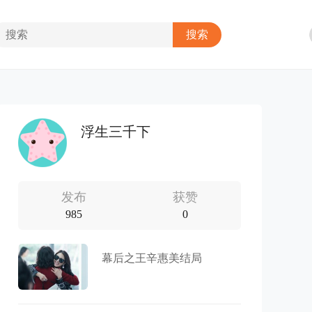
浮生三千下
发布
获赞
985
0
幕后之王辛惠美结局