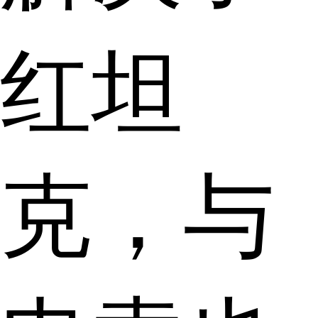
红坦
克，与