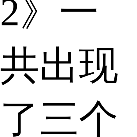
2》一
共出现
了三个