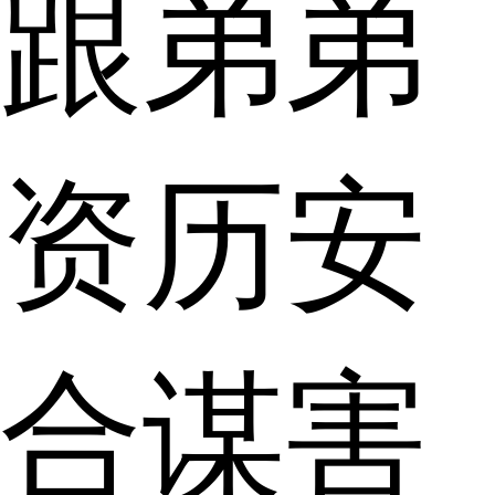
跟弟弟
资历安
合谋害