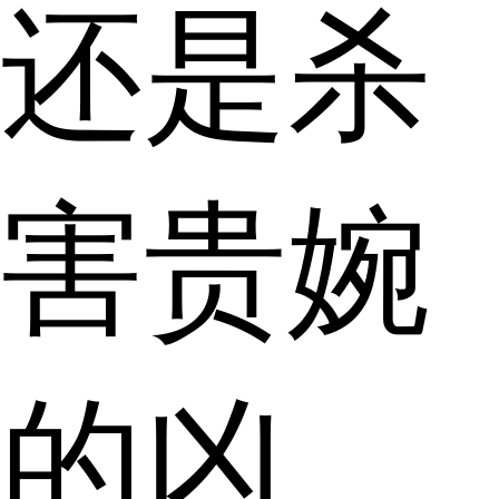
还是杀
害贵婉
的凶