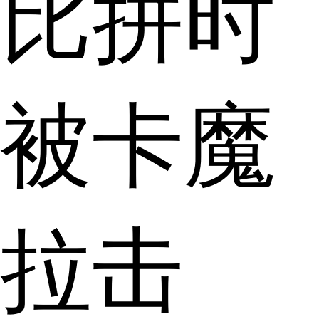
比拼时
被卡魔
拉击