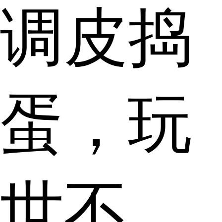
调皮捣
蛋，玩
世不