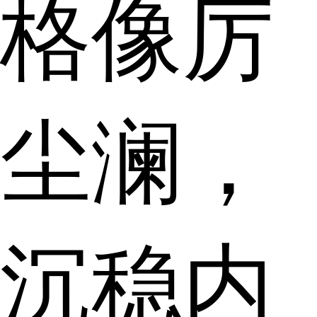
格像厉
尘澜，
沉稳内