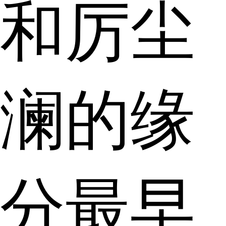
和厉尘
澜的缘
分最早