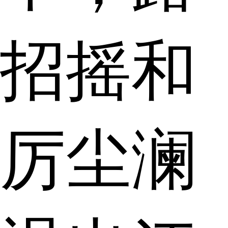
招摇和
厉尘澜