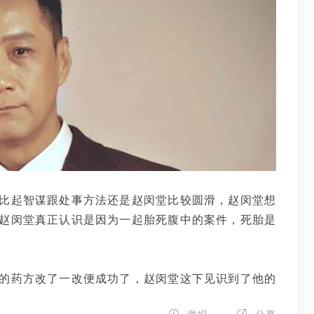
比起智谋跟处事方法还是赵闵堂比较圆滑，赵闵堂想
赵闵堂真正认识是因为一起胎死腹中的案件，死胎是
的药方改了一改便成功了，赵闵堂这下见识到了他的