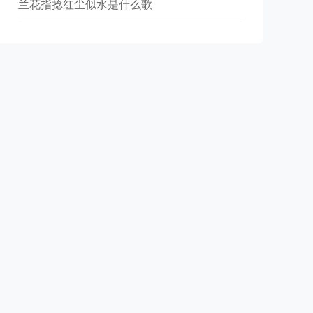
兰花指捻红尘似水是什么歌