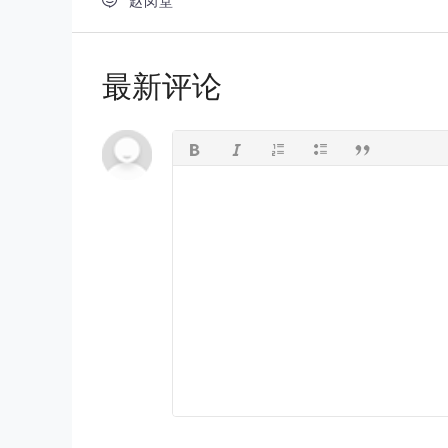

赵闵堂
最新评论