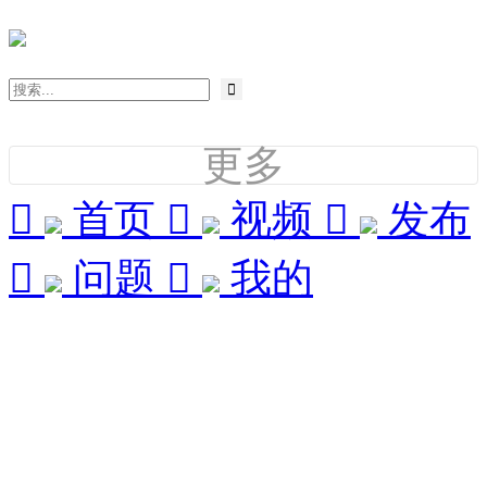

更多

首页

视频

发布

问题

我的