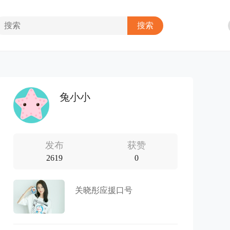
兔小小
发布
获赞
2619
0
关晓彤应援口号