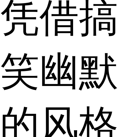
凭借搞
笑幽默
的风格