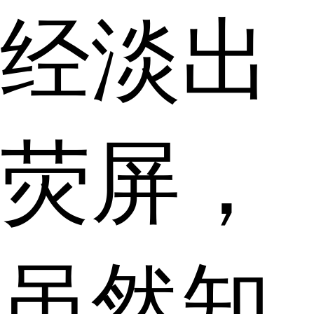
经淡出
荧屏，
虽然知