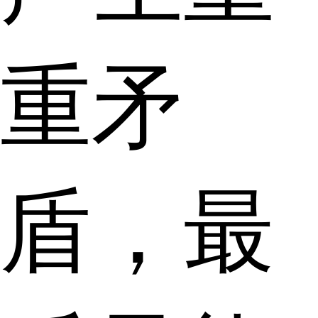
重矛
盾，最