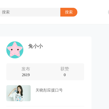
兔小小
发布
获赞
2619
0
关晓彤应援口号