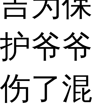
吉为保
护爷爷
伤了混