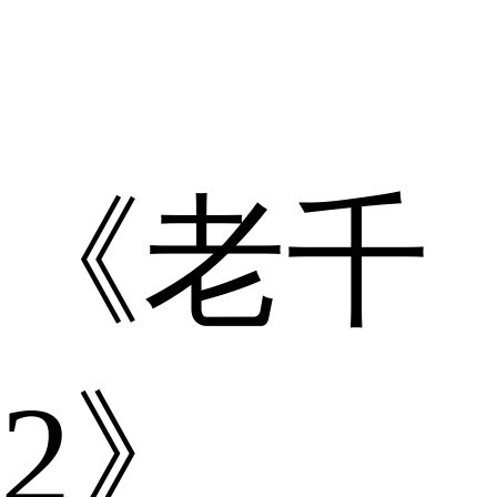
《老千
2》