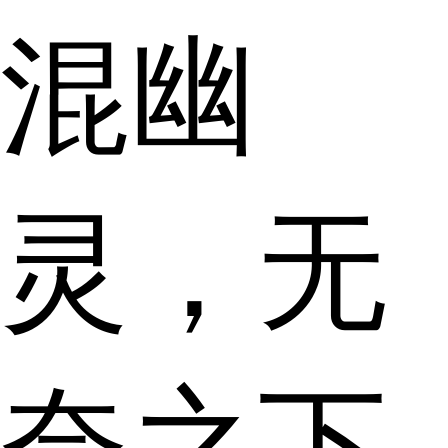
混幽
灵，无
奈之下