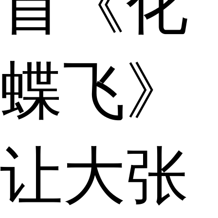
首《化
蝶飞》
让大张