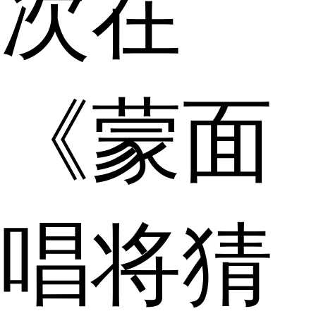
次在
《蒙面
唱将猜