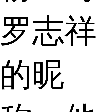
罗志祥
的昵