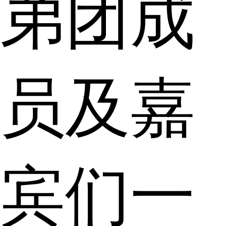
弟团成
员及嘉
宾们一