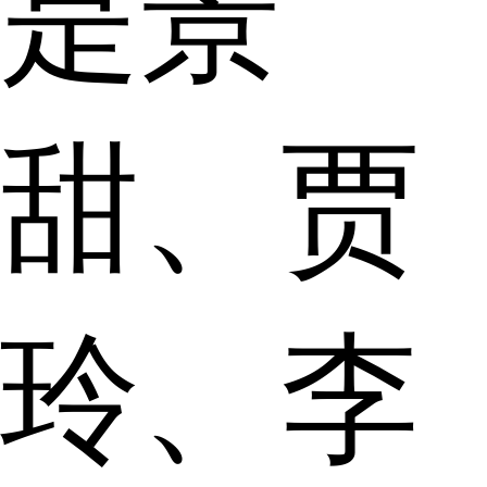
是景
甜、贾
玲、李