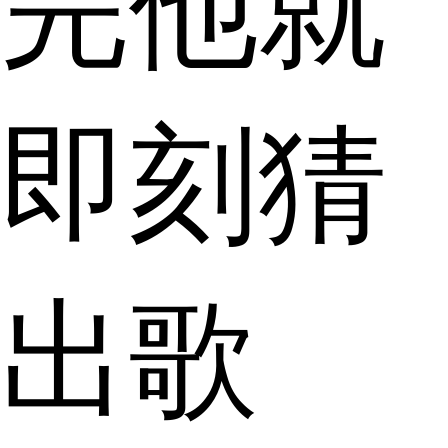
完他就
即刻猜
出歌