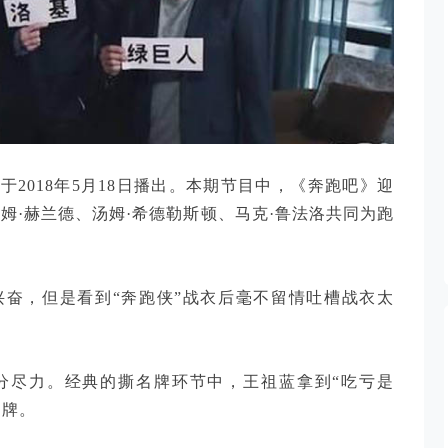
于2018年5月18日播出。本期节目中，《奔跑吧》迎
姆·赫兰德、汤姆·希德勒斯顿、马克·鲁法洛共同为跑
兴奋，但是看到“奔跑侠”战衣后毫不留情吐槽战衣太
分尽力。经典的撕名牌环节中，王祖蓝拿到“吃亏是
名牌。