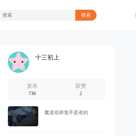
十三初上
发布
获赞
736
2
魔道祖师鬼手是谁的