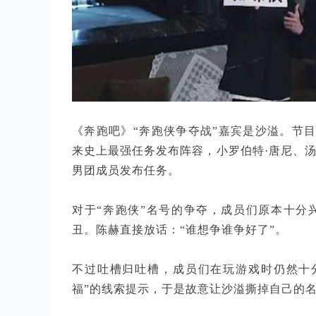
《奔跑吧》“奔跑侠争夺战”嘉宾是沙溢。节目
来史上最强任务发布阵容，小罗伯特·唐尼、汤
男团成员发布任务。
对于“奔跑侠”名号的争夺，成员们原本十分
丑。陈赫直接放话：“谁想争谁争好了”。
不过吐槽归吐槽，成员们在玩游戏时仍然十
福”的线索提示，于是故意让沙溢撕掉自己的