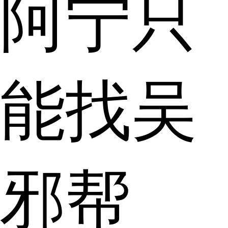
阿宁只
能找吴
邪帮