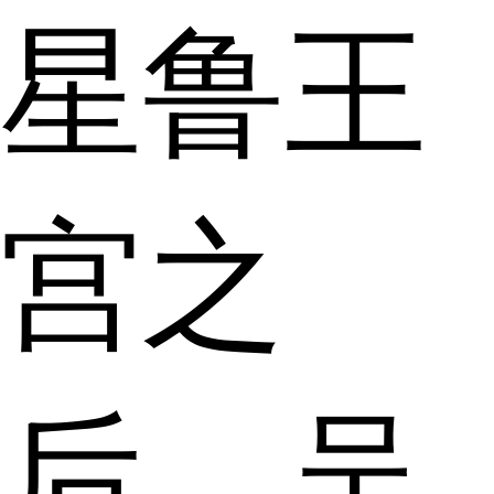
星鲁王
宫之
后，吴