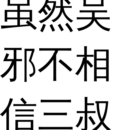
虽然吴
邪不相
信三叔