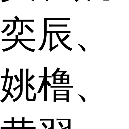
奕辰、
姚橹、