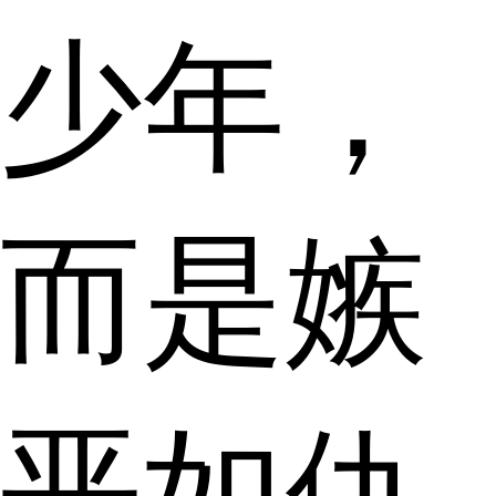
少年，
而是嫉
恶如仇