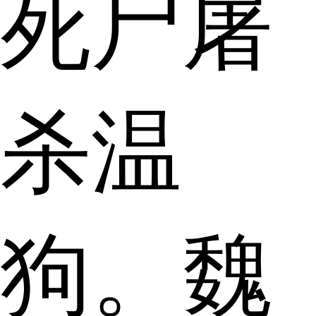
死尸屠
杀温
狗。魏