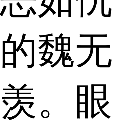
的魏无
羡。眼