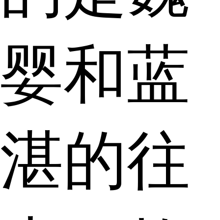
婴和蓝
湛的往