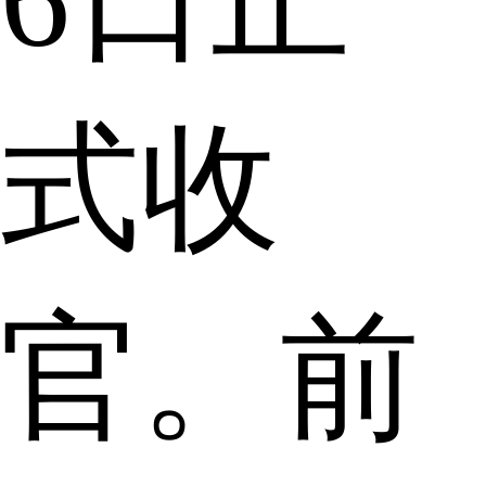
式收
官。前