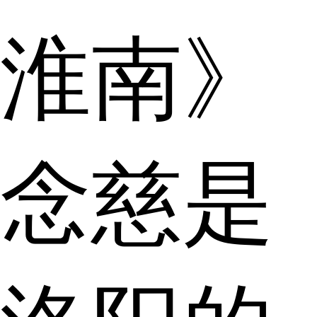
淮南》
念慈是