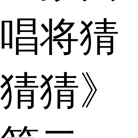
唱将猜
猜猜》