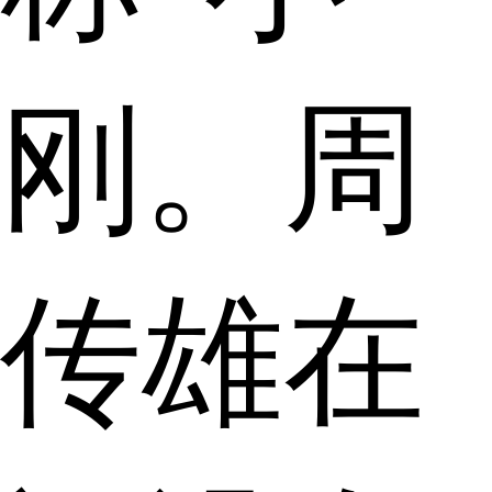
刚。周
传雄在