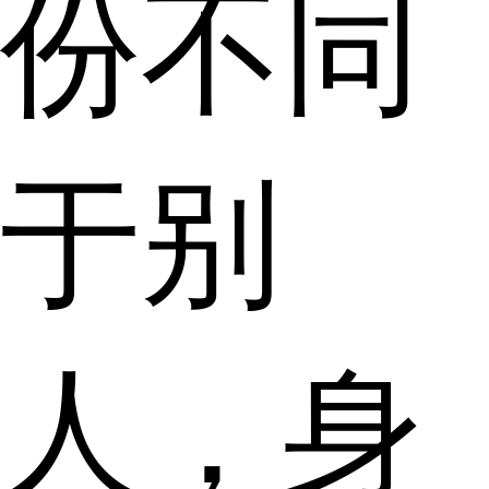
份不同
于别
人，身