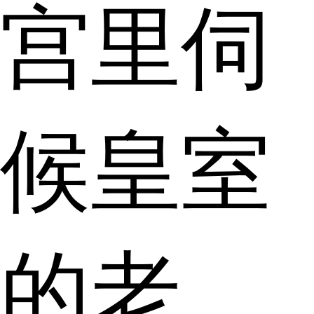
宫里伺
候皇室
的老