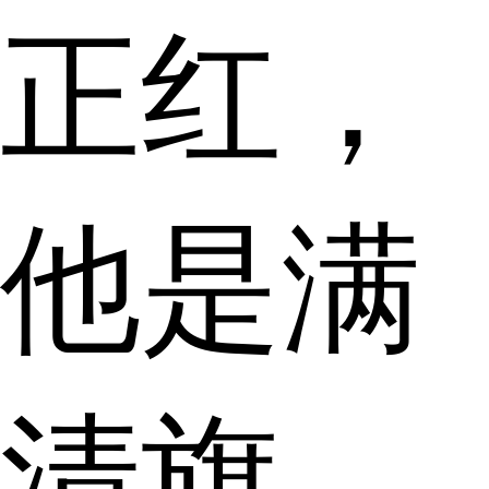
正红，
他是满
清旗