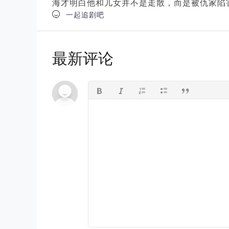
海才明白他和儿女并不是走散，而是被仇家陷

一起追剧吧
最新评论