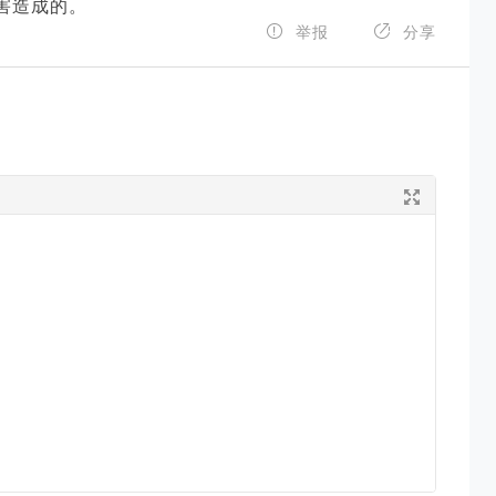
害造成的。


举报
分享