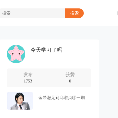
今天学习了吗
发布
获赞
1753
0
金希澈见到邱淑贞哪一期