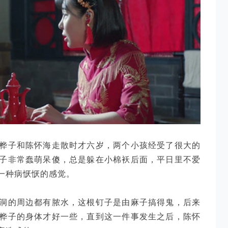
桦子和陈怀海走散时才六岁，两个小孩经受了很大的
子非常蠢萌呆傻，总是躲在小棉袄后面，平日里不爱
一种病恹恹的感觉。
洞的周边都有脓水，这根钉子是由麻子搞得鬼，后来
桦子的身体才好一些，直到这一件事发生之后，陈怀