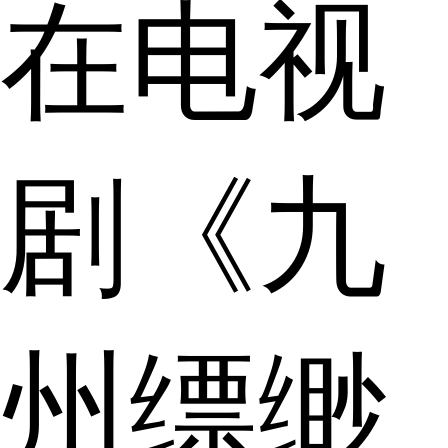
在电视
剧《九
州缥缈