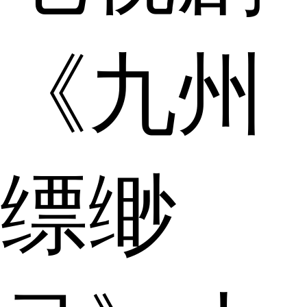
《九州
缥缈