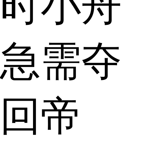
时小舟
急需夺
回帝