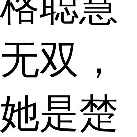
格聪慧
无双，
她是楚