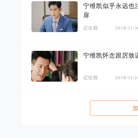
宁维凯似乎永远也
扉
记住我
2018/11/3
宁维凯怀念跟厉致
记住我
2018/11/2