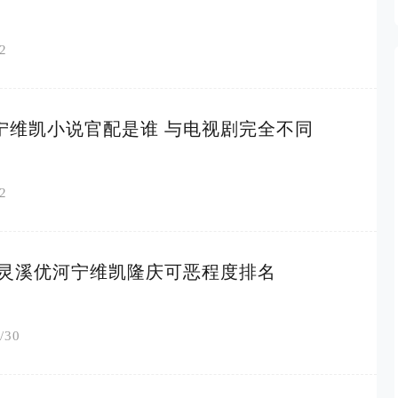
2
宁维凯小说官配是谁 与电视剧完全不同
2
 灵溪优河宁维凯隆庆可恶程度排名
/30