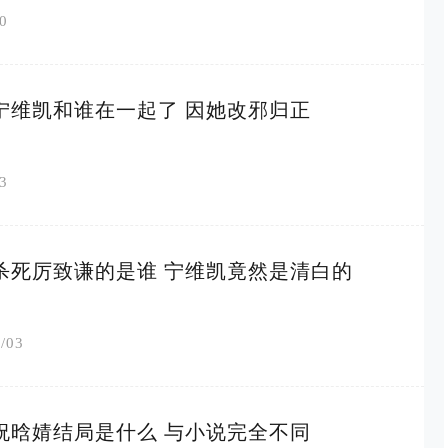
0
宁维凯和谁在一起了 因她改邪归正
3
杀死厉致谦的是谁 宁维凯竟然是清白的
/03
祝晗婧结局是什么 与小说完全不同