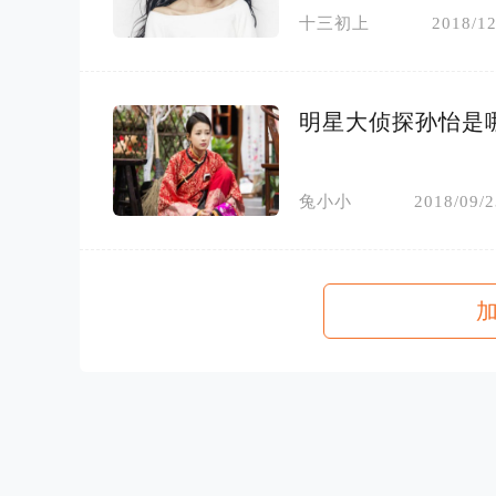
十三初上
2018/12
明星大侦探孙怡是
兔小小
2018/09/2