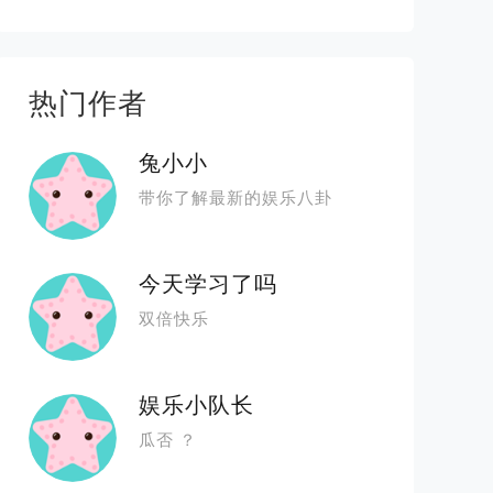
热门作者
兔小小
带你了解最新的娱乐八卦
今天学习了吗
双倍快乐
娱乐小队长
瓜否 ？