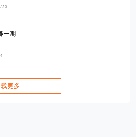
/26
哪一期
3
加载更多