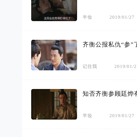
半妆
2019/01/27
齐衡公报私仇“参
记住我
2019/01/2
知否齐衡参顾廷烨
半妆
2019/01/27