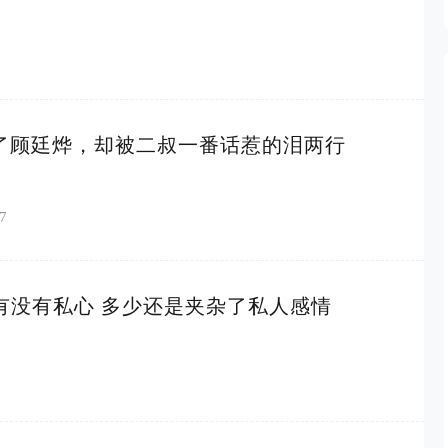
”了顾廷烨，却被二叔一番话惹的泪两行
7
有没有私心 多少还是夹杂了私人感情