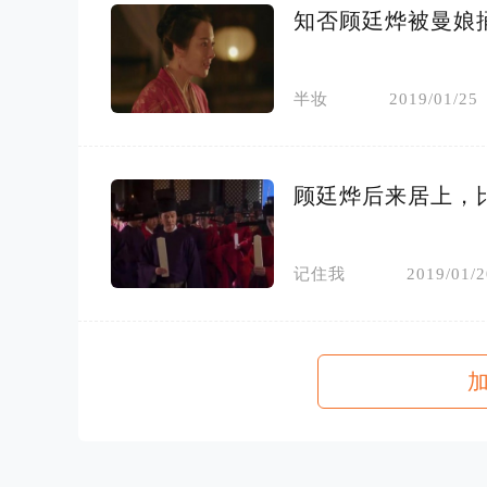
知否顾廷烨被曼娘
半妆
2019/01/25
顾廷烨后来居上，
记住我
2019/01/2