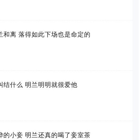
兰和离 落得如此下场也是命定的
纠结什么 明兰明明就很爱他
烨的小妾 明兰还真的喝了妾室茶