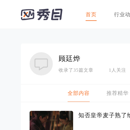
首页
行业
顾廷烨
收录了35篇文章
1人关注
全部内容
推荐精华
知否皇帝麦子熟了