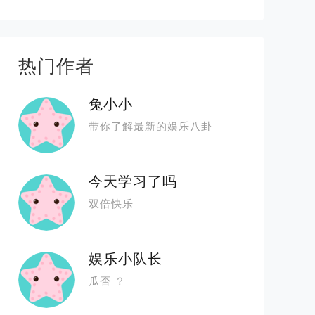
热门作者
兔小小
带你了解最新的娱乐八卦
今天学习了吗
双倍快乐
娱乐小队长
瓜否 ？