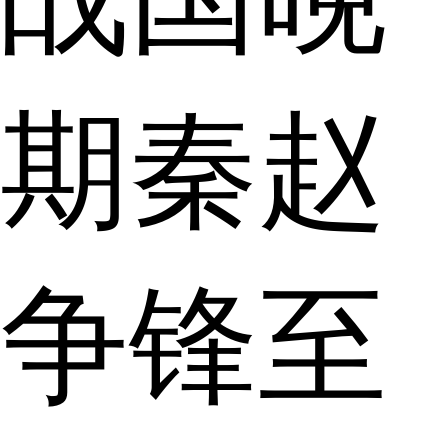
期秦赵
争锋至