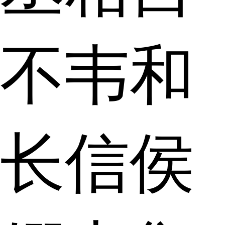
不韦和
长信侯