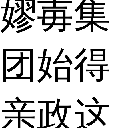
嫪毐集
团始得
亲政这