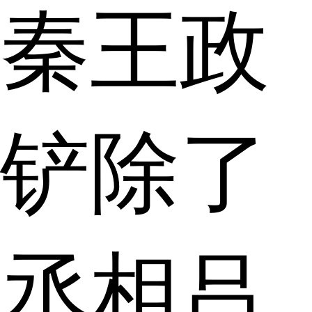
秦王政
铲除了
丞相吕