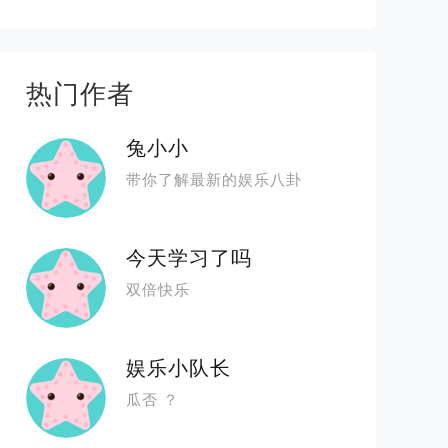
热门作者
兔小小
带你了解最新的娱乐八卦
今天学习了吗
双倍快乐
娱乐小队长
瓜否 ？