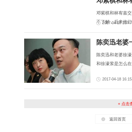
邓紫棋和林
邓紫棋和林宥嘉交
不了解，后来他们
2017-04-19 16:47
陈奕迅老婆
陈奕迅和老婆徐濠
和徐濠萦是怎么在
2017-04-18 16:15
+ 点
返回首页