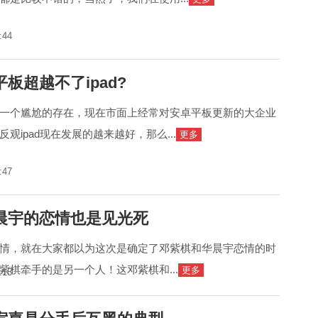
:44
板超越不了ipad?
一个尴尬的存在，现在市面上经常对安卓平板更新的大企业
观ipad现在发展的越来越好，那么...
更多
:47
晨宇的恋情也是见光死
情，就在大家都以为这次是确定了邓紫棋和华晨宇恋情的时
紫棋牵手的是另一个人！这邓紫棋和...
更多
:15