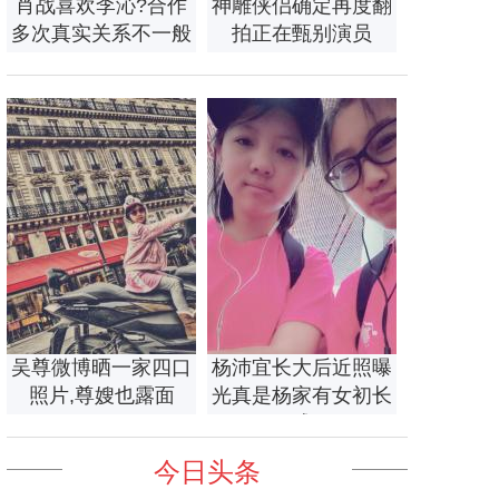
肖战喜欢李沁?合作
神雕侠侣确定再度翻
多次真实关系不一般
拍正在甄别演员
吴尊微博晒一家四口
杨沛宜长大后近照曝
照片,尊嫂也露面
光真是杨家有女初长
成
今日头条