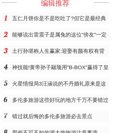
编辑推荐
五仁月饼你是不是吃吐了?但它是最经典
的
能够说出雷震子是属兔的这位"傍友"一定
是个"大仙"
土行孙堪称人生赢家:迎娶有颜有权有背
景的邓婵玉
神技能!黄帝孙子颛顼用"B-BOX"赢得了皇
位
火星情报局3汪涵说的不丹婚礼原来是这
样的
多伦多旅游这些好玩的地方千万不要错过
错过就后悔的多伦多旅游必去景点
那些不可不知的渥太华旅游注意事项