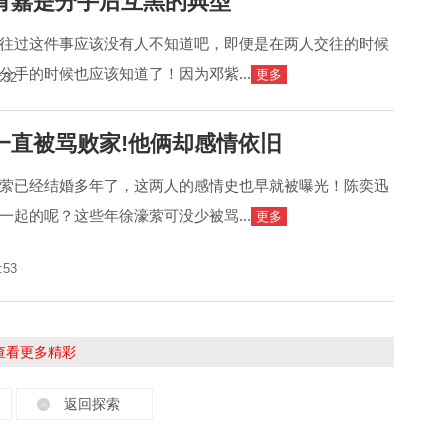
宥嘉是分手后互黑的典型
往过这件事应该没有人不知道吧，即便是在两人交往的时候
分手的时候也应该知道了！因为邓紫...
更多
:32
一直被骂败家!他俩却感情依旧
萦已经结婚多年了，这两人的感情史也早就被曝光！陈奕迅
一起的呢？这些年徐濠萦可没少被骂...
更多
:53
击查看更多精彩
返回探索