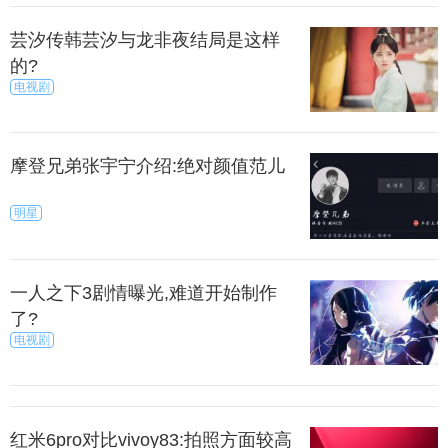
、蝎子本性很安静的，也是容易想很多的，都说天蝎
第六感强，是的别人想到的他也想到了，别人没想到
芸汐传韩芸汐与龙非夜结局是这样
的?
的他也考虑到了，能不强嘛！天蝎有时候容易优柔寡
电视剧
断，就因为想太多，可怜的娃，每天都这么辛苦，想
的都特别多，迟早要害了病白了头。
摩登兄弟张宇宁介绍:绝对颜值范儿
上一篇
下一页
明星
来源：暮暮
秀目网 /
探索 /
文化
一人之下3剧情曝光,难道开始制作
了?
电视剧
红米6pro对比vivoy83:拍照方面较高