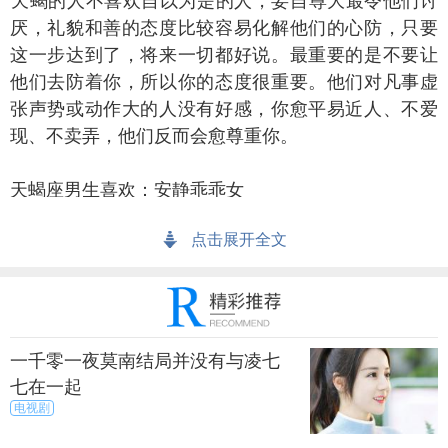
蝎的人不喜欢自以为是的人，妄自尊大最令他们讨
厌，礼貌和善的态度比较容易化解他们的心防，只要
这一步达到了，将来一切都好说。最重要的是不要让
他们去防着你，所以你的态度很重要。他们对凡事虚
张声势或动作大的人没有好感，你愈平易近人、不爱
现、不卖弄，他们反而会愈尊重你。
蝎座男生喜欢：安静乖乖女
点击展开全文
蝎男对付女人很有一套，所以基本上要在他们面前
耍什么小聪明的手段只能是让他们嗤之以鼻，他们占
有欲强，不喜欢女朋友到处乱跑甚至不喜欢他的女人
被人看，所以他们也不喜欢女朋友不听话，因此安静
的乖乖女会是他们最宝贝的选择。
一千零一夜莫南结局并没有与凌七
七在一起
蝎座男生爱上一个人的表现：
电视剧