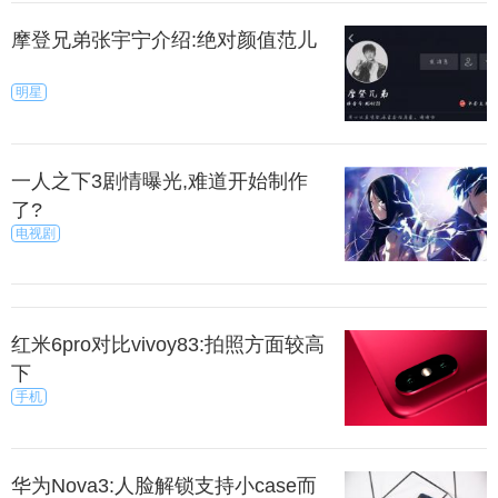
摩登兄弟张宇宁介绍:绝对颜值范儿
明星
一人之下3剧情曝光,难道开始制作
了?
电视剧
红米6pro对比vivoy83:拍照方面较高
下
手机
华为Nova3:人脸解锁支持小case而