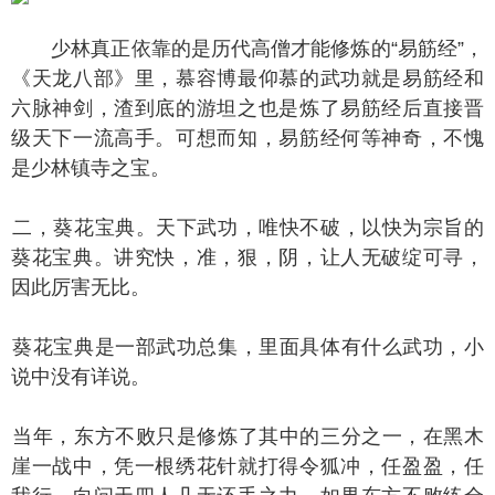
少林真正依靠的是历代高僧才能修炼的“易筋经”，
《天龙八部》里，慕容博最仰慕的武功就是易筋经和
六脉神剑，渣到底的游坦之也是炼了易筋经后直接晋
级天下一流高手。可想而知，易筋经何等神奇，不愧
是少林镇寺之宝。
，葵花宝典。天下武功，唯快不破，以快为宗旨的
葵花宝典。讲究快，准，狠，阴，让人无破绽可寻，
因此厉害无比。
花宝典是一部武功总集，里面具体有什么武功，小
说中没有详说。
年，东方不败只是修炼了其中的三分之一，在黑木
崖一战中，凭一根绣花针就打得令狐冲，任盈盈，任