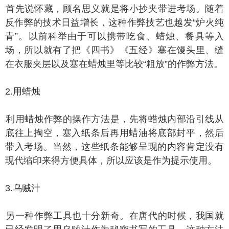
先说怀藏，顾名思义就是将小抄夹带进考场。随着
反作弊的技术日益增长，这种作弊技艺也越发“炉火纯
青”。以前科举由于可以携带吃食、蜡烛、餐具等入
场，所以就有了把《四书》《五经》塞在馒头里、缝
在衣服夹层以及塞在蜡烛里等比较“粗放”的作弊方法。
.用蜡烛
用蜡烛作弊的操作方法是，先将蜡烛内部沿引线从
底往上掏空，塞入纸条后再用蜡油将底部封平，然后
带入考场。当然，这些纸条能够呈现的内容肯定没有
现代缩印来得方便具体，所以应该是作为提示使用。
.乌贼汁
一种作弊工具也十分新奇。在唐代的时候，我国就