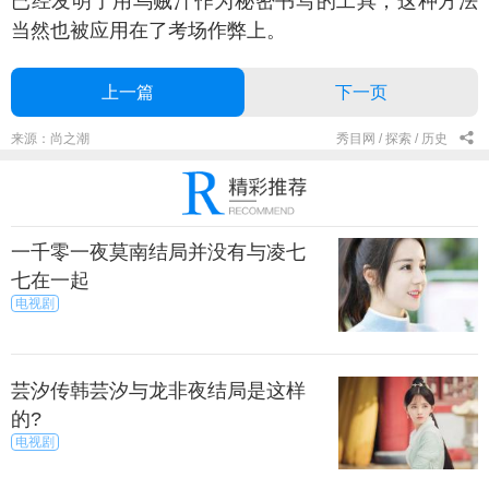
已经发明了用乌贼汁作为秘密书写的工具，这种方法
当然也被应用在了考场作弊上。
上一篇
下一页
来源：尚之潮
秀目网 /
探索 /
历史
一千零一夜莫南结局并没有与凌七
七在一起
电视剧
芸汐传韩芸汐与龙非夜结局是这样
的?
电视剧