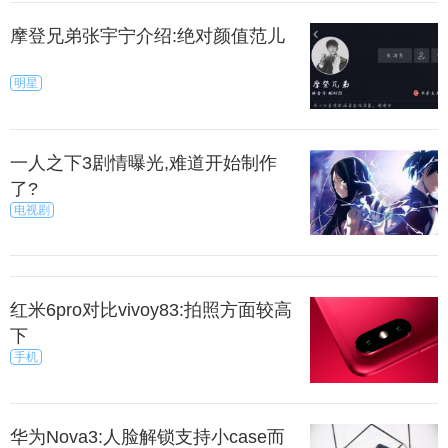
摩登兄弟张宇宁介绍:绝对颜值范儿
明星
一人之下3剧情曝光,难道开始制作
了?
电视剧
红米6pro对比vivoy83:拍照方面较高
下
手机
华为Nova3:人脸解锁支持小case而