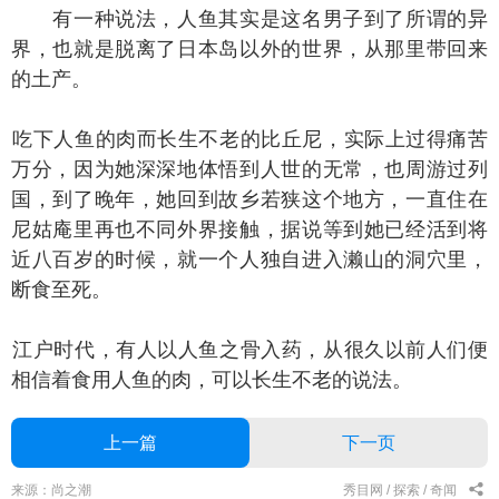
有一种说法，人鱼其实是这名男子到了所谓的异
界，也就是脱离了日本岛以外的世界，从那里带回来
的土产。
下人鱼的肉而长生不老的比丘尼，实际上过得痛苦
万分，因为她深深地体悟到人世的无常，也周游过列
国，到了晚年，她回到故乡若狭这个地方，一直住在
尼姑庵里再也不同外界接触，据说等到她已经活到将
近八百岁的时候，就一个人独自进入濑山的洞穴里，
断食至死。
户时代，有人以人鱼之骨入药，从很久以前人们便
相信着食用人鱼的肉，可以长生不老的说法。
上一篇
下一页
来源：尚之潮
秀目网 /
探索 /
奇闻