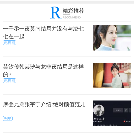
一千零一夜莫南结局并没有与凌七
七在一起
电视剧
芸汐传韩芸汐与龙非夜结局是这样
的?
电视剧
摩登兄弟张宇宁介绍:绝对颜值范儿
明星