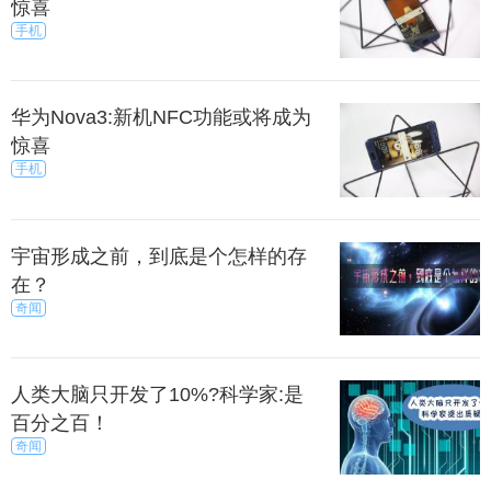
惊喜
手机
华为Nova3:新机NFC功能或将成为
惊喜
手机
宇宙形成之前，到底是个怎样的存
在？
奇闻
人类大脑只开发了10%?科学家:是
百分之百！
奇闻