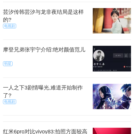
通常最直接的反应就是破口大骂。
芸汐传韩芸汐与龙非夜结局是这样
时，老师建议家长先冷静下来，尝试着多一分耐
的?
电视剧
心，问问孩子这么做的原因是什么。
上一篇
下一页
摩登兄弟张宇宁介绍:绝对颜值范儿
来源：暮暮
秀目网 /
探索 /
文化
明星
一人之下3剧情曝光,难道开始制作
了?
电视剧
红米6pro对比vivoy83:拍照方面较高