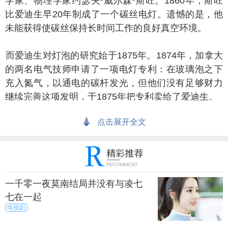
学家、物理学家约瑟夫·威尔森·斯旺。1860年，斯旺
比爱迪生早20年制成了一个碳丝电灯。遗憾的是，他
未能获得使碳丝保持长时间工作的良好真空环境。
爱迪生对灯泡的研究始于1875年。1874年，加拿大
的两名电气技师申请了一项电灯专利：在玻璃泡之下
充入氮气，以通电的碳杆发光，但他们没有足够财力
继续完善这项发明，于1875年把专利卖给了爱迪生。
点击展开全文
迪生购下专利后，尝试改良使用的灯丝，试验了
1600多种材料，直到1880年，爱迪生才制造出能连续
亮上1200个小时的毛竹丝灯。
为斯旺和爱迪生发明电灯的时间差不多，历史上他
一千零一夜莫南结局并没有与凌七
们为争夺电灯的发明权还打起了官司。在英国，斯旺
七在一起
控告爱迪生侵犯专利，后来他们在法庭之外解决了争
电视剧
议，于1883年在英国建立一家联合公司。但后来，斯