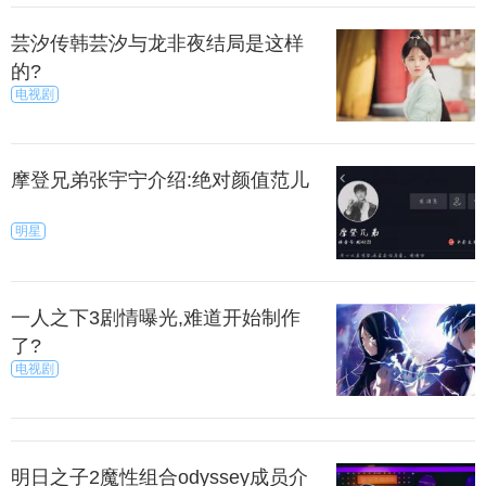
旺把他的权益及专利都卖给了爱迪生。
芸汐传韩芸汐与龙非夜结局是这样
的?
在美国，1854年，亨利·戈培尔同样使用一根炭化的
电视剧
竹丝，放在真空的玻璃瓶下通电发光，维持了400小
时，他的发明在今天看来，才是首个有实际效用的白
炽灯。遗憾的是，他并没及时申请专利。即便如此，
摩登兄弟张宇宁介绍:绝对颜值范儿
美国专利局曾判爱迪生碳丝白炽灯的发明有前科，属
无效。经过多年的官司，爱迪生也只取得碳丝白炽灯
明星
的专利权。
上一篇
下一页
一人之下3剧情曝光,难道开始制作
了?
来源：今日临沂
秀目网 /
探索 /
历史
电视剧
明日之子2魔性组合odyssey成员介