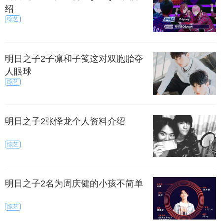
绍
综艺
明日之子2子凛和子笺这对双胞胎夺
人眼球
综艺
明日之子2张怿龙个人资料介绍
综艺
明日之子2名为周庆健的小孩不简单
综艺