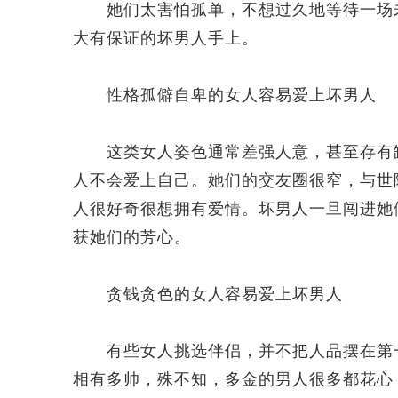
她们太害怕孤单，不想过久地等待一场未
大有保证的坏男人手上。
性格孤僻自卑的女人容易爱上坏男人
这类女人姿色通常差强人意，甚至存有缺
人不会爱上自己。她们的交友圈很窄，与世
人很好奇很想拥有爱情。坏男人一旦闯进她
获她们的芳心。
贪钱贪色的女人容易爱上坏男人
有些女人挑选伴侣，并不把人品摆在第一
相有多帅，殊不知，多金的男人很多都花心