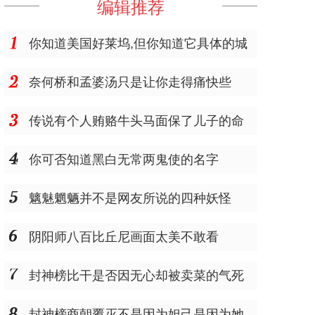
编辑推荐
你知道美国好莱坞,但你知道它具体的城
市吗
奈何桥和孟婆汤只是让你走得痛快些
传说有个人贿赂牛头马面保了儿子的命
你可否知道黑白无常两鬼使的名字
魑魅魍魉并不是网友所说的四种妖怪
阴阳师八百比丘尼画面太美不敢看
封神榜比干是否因无心却被卖菜的气死
封神榜商朝覆灭不是因为妲己是因为她