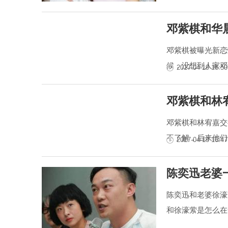
邓紫棋和华
邓紫棋被曝光新恋
候，没想到人家邓
2017-04-19 16:50
邓紫棋和林
邓紫棋和林宥嘉交
不了解，后来他们
2017-04-19 16:47
陈奕迅老婆
陈奕迅和老婆徐濠
和徐濠萦是怎么在