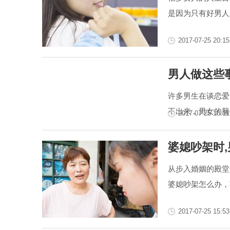
是因为只有好男人
2017-07-25 20:15
男人做这些
许多男生在谈恋爱
不出来，男女的脑
2017-07-25 16:11
婆媳吵架时
从步入婚姻的殿堂
婆媳吵架怎么办，
2017-07-25 15:53