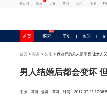
秀目网
探索
历史
奇闻
文化
地理
科
首页
探索
历史
奇闻
文
首页
>
探索
>
文化
> 做这样的男人最享受,让女人
男人结婚后都会变坏 
来源：
暮暮
编辑：暮暮 时间：2017-07-26 17:36:5