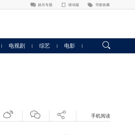
娱乐专题
移动版
书签收藏
电视剧
综艺
电影
手机阅读