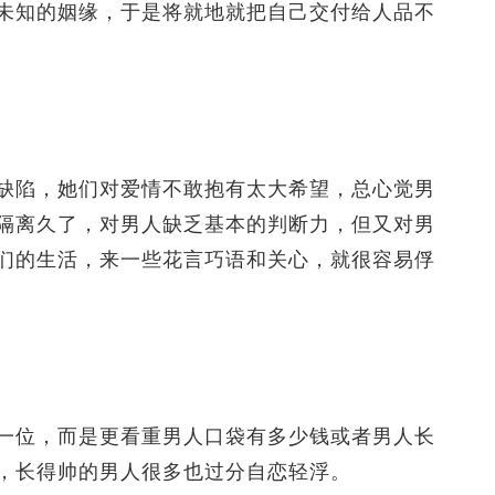
知的姻缘，于是将就地就把自己交付给人品不
陷，她们对爱情不敢抱有太大希望，总心觉男
隔离久了，对男人缺乏基本的判断力，但又对男
们的生活，来一些花言巧语和关心，就很容易俘
位，而是更看重男人口袋有多少钱或者男人长
，长得帅的男人很多也过分自恋轻浮。