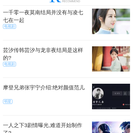
一千零一夜莫南结局并没有与凌七
七在一起
电视剧
芸汐传韩芸汐与龙非夜结局是这样
的?
电视剧
摩登兄弟张宇宁介绍:绝对颜值范儿
明星
一人之下3剧情曝光,难道开始制作
了?