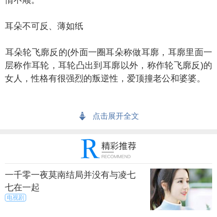
情不顺。
朵不可反、薄如纸
朵轮飞廓反的(外面一圈耳朵称做耳廓，耳廓里面一
层称作耳轮，耳轮凸出到耳廓以外，称作轮飞廓反)的
女人，性格有很强烈的叛逆性，爱顶撞老公和婆婆。
朵的软骨有分内外，内阔和外阔之间有个距离叫做
点击展开全文
清沟，距离越宽清沟越好，越容易得公婆的喜欢，越
近越不容易得到公婆的喜欢，因为清沟太近或甚至没
有清沟的女生属于新潮派，个性喜欢追求新奇。
额不可高、凸
一千零一夜莫南结局并没有与凌七
七在一起
额以平坦圆滚为佳，前额如果向前凸出的，像寿星
电视剧
头一样的，这样的女人性格古怪，多忧多虑，而且总