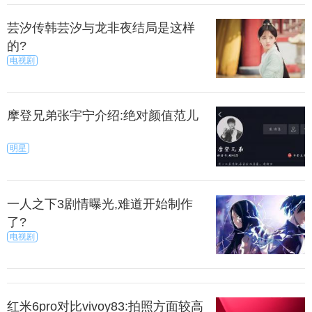
是生气，过去许久的事情，还能想起来就生气。男人
娶老婆要看好女人的额头，是否有高低起伏。
芸汐传韩芸汐与龙非夜结局是这样
的?
电视剧
头太高太凸的媳妇通常很容易顶撞公婆或者跟公婆
容易有摩擦，因为这种长相的人自尊心很强，比较不
愿意顺从。
摩登兄弟张宇宁介绍:绝对颜值范儿
上一篇
下一页
明星
来源：暮暮
秀目网 /
探索 /
文化
一人之下3剧情曝光,难道开始制作
了?
电视剧
红米6pro对比vivoy83:拍照方面较高