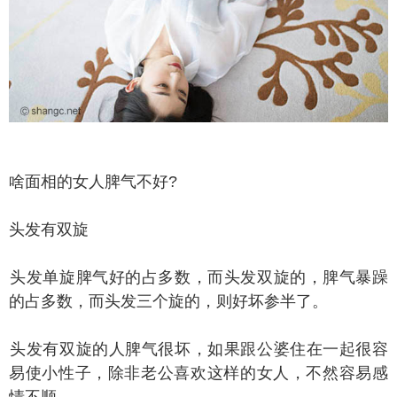
面相的女人脾气不好?
发有双旋
发单旋脾气好的占多数，而头发双旋的，脾气暴躁
的占多数，而头发三个旋的，则好坏参半了。
发有双旋的人脾气很坏，如果跟公婆住在一起很容
易使小性子，除非老公喜欢这样的女人，不然容易感