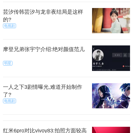
上一篇
下一页
芸汐传韩芸汐与龙非夜结局是这样
来源：尚之潮
秀目网 /
探索 /
地理
的?
电视剧
摩登兄弟张宇宁介绍:绝对颜值范儿
明星
一人之下3剧情曝光,难道开始制作
了?
电视剧
红米6pro对比vivoy83:拍照方面较高