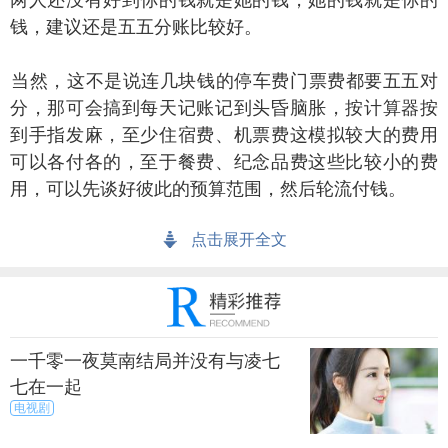
两人还没有好到你的钱就是她的钱，她的钱就是你的
钱，建议还是五五分账比较好。
然，这不是说连几块钱的停车费门票费都要五五对
分，那可会搞到每天记账记到头昏脑胀，按计算器按
到手指发麻，至少住宿费、机票费这模拟较大的费用
可以各付各的，至于餐费、纪念品费这些比较小的费
用，可以先谈好彼此的预算范围，然后轮流付钱。
点击展开全文
留点弹性
道是“计划永远赶不上变化”，在规划行程时，最好保
留点弹性，多准备个备案，以防天公不作美，没办法
外出爬山涉水时，还有室内活动可以打发时间，在外
一千零一夜莫南结局并没有与凌七
奔波一整天走到腿酸懒得外出用餐时，还有食物可以
七在一起
果腹。
电视剧