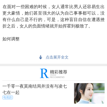
面对一些困难的时候，女人通常比男人还容易生出
更大豪情，她们甚至强大的认为自己事事都可以，没
有什么自己是不行的，可是，这种盲目自信在遭遇挫
折之后，女人的负面情绪就开始挥霍到极致了。
如何调整
人自信是一项宝贵的精神财富，但是这种财富的累
点击展开全文
积却是有一个限度的，超过这个限度就会适得其反，
所以，首先承认自己的不足，不盲目乐观，然后过则
改之，再付出实践弥补，才能真正做到事事必行。
上一篇
下一页
一千零一夜莫南结局并没有与凌七
七在一起
来源：尚之潮
秀目网 /
探索 /
文化
电视剧