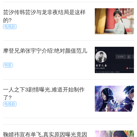
芸汐传韩芸汐与龙非夜结局是这样
的?
电视剧
摩登兄弟张宇宁介绍:绝对颜值范儿
明星
一人之下3剧情曝光,难道开始制作
了?
电视剧
鞠婧祎宣布单飞,真实原因曝光竟因