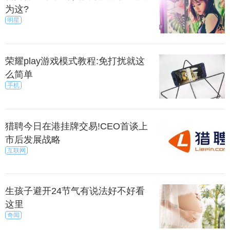
为这?
明星
荣耀play游戏模式教程:免打扰就这
么简单
手机
猎聘今日在港挂牌交易!CEO首谈上
市后发展战略
互联网
生孩子避开24节气有说法好不好看
这里
奇闻