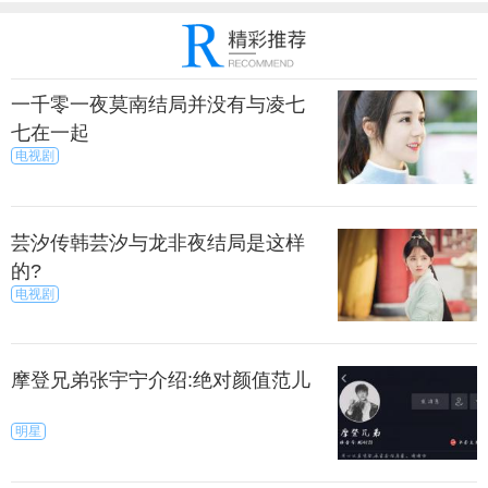
一千零一夜莫南结局并没有与凌七
七在一起
电视剧
芸汐传韩芸汐与龙非夜结局是这样
的?
电视剧
摩登兄弟张宇宁介绍:绝对颜值范儿
明星