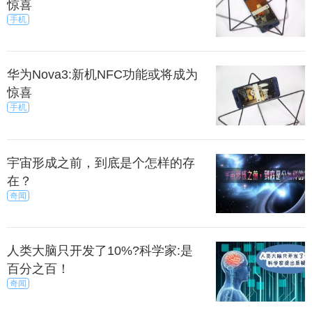
惊喜
手机
华为Nova3:新机NFC功能或将成为
惊喜
手机
宇宙形成之前，到底是个怎样的存
在？
奇闻
人类大脑只开发了10%?科学家:是
百分之百！
奇闻