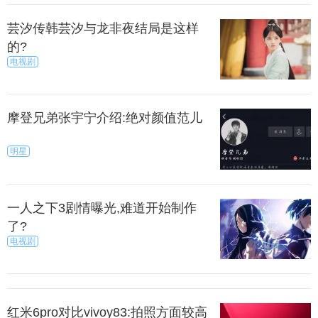
芸汐传韩芸汐与龙非夜结局是这样
的?
电视剧
摩登兄弟张宇宁介绍:绝对颜值范儿
明星
一人之下3剧情曝光,难道开始制作
了?
电视剧
红米6pro对比vivoy83:拍照方面较高