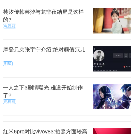
芸汐传韩芸汐与龙非夜结局是这样
的?
电视剧
摩登兄弟张宇宁介绍:绝对颜值范儿
明星
一人之下3剧情曝光,难道开始制作
了?
电视剧
红米6pro对比vivoy83:拍照方面较高