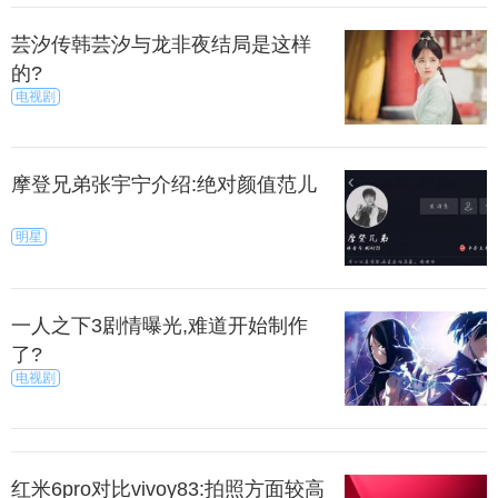
芸汐传韩芸汐与龙非夜结局是这样
的?
电视剧
摩登兄弟张宇宁介绍:绝对颜值范儿
明星
一人之下3剧情曝光,难道开始制作
了?
电视剧
红米6pro对比vivoy83:拍照方面较高