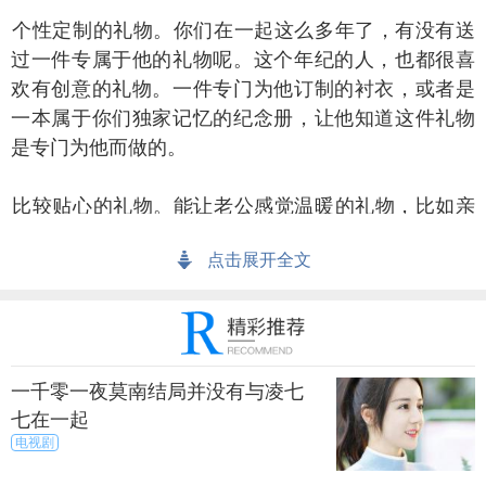
性定制的礼物。你们在一起这么多年了，有没有送
过一件专属于他的礼物呢。这个年纪的人，也都很喜
欢有创意的礼物。一件专门为他订制的衬衣，或者是
一本属于你们独家记忆的纪念册，让他知道这件礼物
是专门为他而做的。
较贴心的礼物。能让老公感觉温暖的礼物，比如亲
手织的围巾，手套，或者是一套星期袜子。让他每天
点击展开全文
都能穿着你送的袜子，这么细心的媳妇他怎么会不疼
爱呢。
上一篇
下一页
一千零一夜莫南结局并没有与凌七
来源：尚之潮
秀目网 /
探索 /
文化
七在一起
电视剧