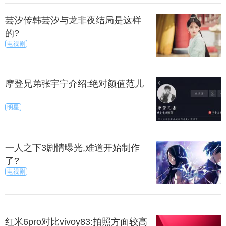
芸汐传韩芸汐与龙非夜结局是这样
的?
电视剧
摩登兄弟张宇宁介绍:绝对颜值范儿
明星
一人之下3剧情曝光,难道开始制作
了?
电视剧
红米6pro对比vivoy83:拍照方面较高